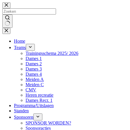
Ga
naar
de
inhoud
Geen
resultaten
Home
Teams
Trainingsschema 2025/ 2026
Dames 1
Dames 2
Dames 3
Dames 4
Meiden A
Meiden C
CMV
Heren recreatie
Dames Recr. 1
Programma/Uitslagen
Standen
Sponsoren
SPONSOR WORDEN?
Sponsoracties