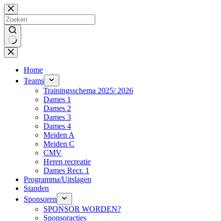
Ga
naar
de
inhoud
Geen
resultaten
Home
Teams
Trainingsschema 2025/ 2026
Dames 1
Dames 2
Dames 3
Dames 4
Meiden A
Meiden C
CMV
Heren recreatie
Dames Recr. 1
Programma/Uitslagen
Standen
Sponsoren
SPONSOR WORDEN?
Sponsoracties