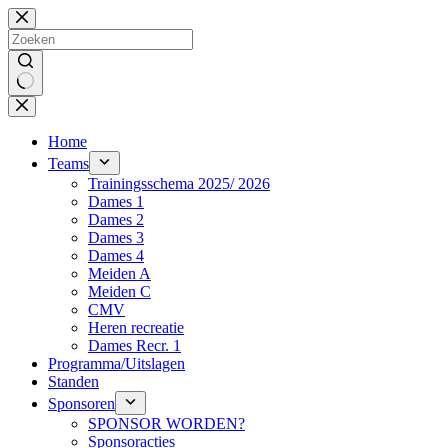
Ga
naar
de
inhoud
Geen
resultaten
Home
Teams
Trainingsschema 2025/ 2026
Dames 1
Dames 2
Dames 3
Dames 4
Meiden A
Meiden C
CMV
Heren recreatie
Dames Recr. 1
Programma/Uitslagen
Standen
Sponsoren
SPONSOR WORDEN?
Sponsoracties