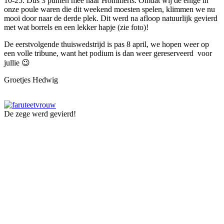
10-25. Dus 3 punten mee naar Hommerts. Omdat wij de enige in
onze poule waren die dit weekend moesten spelen, klimmen we nu
mooi door naar de derde plek. Dit werd na afloop natuurlijk gevierd
met wat borrels en een lekker hapje (zie foto)!
De eerstvolgende thuiswedstrijd is pas 8 april, we hopen weer op
een volle tribune, want het podium is dan weer gereserveerd voor
jullie 😉
Groetjes Hedwig
De zege werd gevierd!