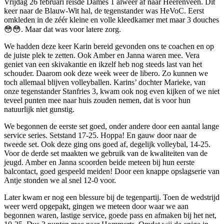
Vrijdag 26 februari reisde Dames 1 alweer af naar Heerenveen. Dit
keer naar de Blauw-Wit hal, de tegenstander was HeVoC. Eerst
omkleden in de zéér kleine en volle kleedkamer met maar 3 douches
😳😳. Maar dat was voor latere zorg.
We hadden deze keer Karin bereid gevonden ons te coachen en op
de juiste plek te zetten. Ook Amber en Janna waren mee. Vera
geniet van een skivakantie en ikzelf heb nog steeds last van het
schouder. Daarom ook deze week weer de libero. Zo kunnen we
toch allemaal blijven volleyballen. Karins’ dochter Marieke, van
onze tegenstander Stanfries 3, kwam ook nog even kijken of we niet
teveel punten mee naar huis zouden nemen, dat is voor hun
natuurlijk niet gunstig.
We begonnen de eerste set goed, onder andere door een aantal lange
service series. Setstand 17-25. Hoppa! En gauw door naar de
tweede set. Ook deze ging ons goed af, degelijk volleybal, 14-25.
Voor de derde set maakten we gebruik van de kwaliteiten van de
jeugd. Amber en Janna scoorden beide meteen bij hun eerste
balcontact, goed gespeeld meiden! Door een knappe opslagserie van
Antje stonden we al snel 12-0 voor.
Later kwam er nog een blessure bij de tegenpartij. Toen de wedstrijd
weer werd opgepakt, gingen we meteen door waar we aan
begonnen waren, lastige service, goede pass en afmaken bij het net,