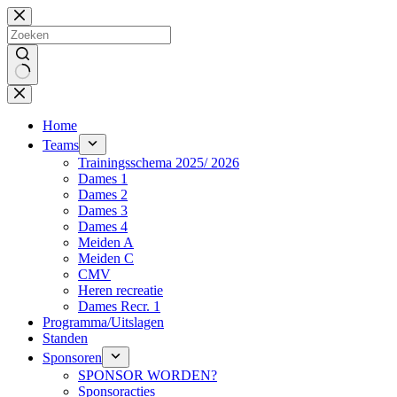
Ga
naar
de
inhoud
Geen
resultaten
Home
Teams
Trainingsschema 2025/ 2026
Dames 1
Dames 2
Dames 3
Dames 4
Meiden A
Meiden C
CMV
Heren recreatie
Dames Recr. 1
Programma/Uitslagen
Standen
Sponsoren
SPONSOR WORDEN?
Sponsoracties