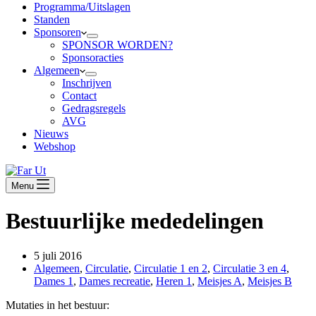
Programma/Uitslagen
Standen
Sponsoren
SPONSOR WORDEN?
Sponsoracties
Algemeen
Inschrijven
Contact
Gedragsregels
AVG
Nieuws
Webshop
Menu
Bestuurlijke mededelingen
5 juli 2016
Algemeen
,
Circulatie
,
Circulatie 1 en 2
,
Circulatie 3 en 4
,
Dames 1
,
Dames recreatie
,
Heren 1
,
Meisjes A
,
Meisjes B
Mutaties in het bestuur: